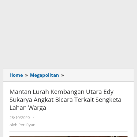
Home
»
Megapolitan
»
Mantan
Lurah
Kembangan
Mantan Lurah Kembangan Utara Edy
Utara
Sukarya Angkat Bicara Terkait Sengketa
Edy
Lahan Warga
Sukarya
Angkat
28/10/2020
oleh
-
Bicara
Peri
oleh
Peri Ryan
Terkait
Ryan
Sengketa