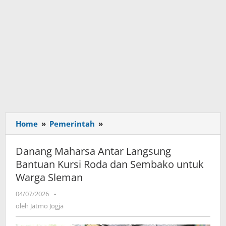
Home
»
Pemerintah
»
Danang
Maharsa
Antar
Danang Maharsa Antar Langsung
Langsung
Bantuan Kursi Roda dan Sembako untuk
Bantuan
Warga Sleman
Kursi
Roda
04/07/2026
oleh
-
dan
Jatmo
oleh
Jatmo Jogja
Sembako
Jogja
untuk