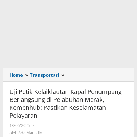
Home
»
Transportasi
»
Uji
Petik
Kelaiklautan
Uji Petik Kelaiklautan Kapal Penumpang
Kapal
Berlangsung di Pelabuhan Merak,
Penumpang
Kemenhub: Pastikan Keselamatan
Berlangsung
Pelayaran
di
Pelabuhan
13/06/2026
oleh
-
Merak,
Ade
oleh
Ade Maulidin
Kemenhub: