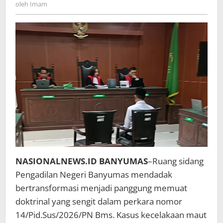
Imam
oleh
Imam
Mutlak,
Menjalar
dari
Ruang
Sidang
Hingga
Ruang
Netizen
NASIONALNEWS.ID BANYUMAS
–Ruang sidang
Pengadilan Negeri Banyumas mendadak
bertransformasi menjadi panggung memuat
doktrinal yang sengit dalam perkara nomor
14/Pid.Sus/2026/PN Bms. Kasus kecelakaan maut