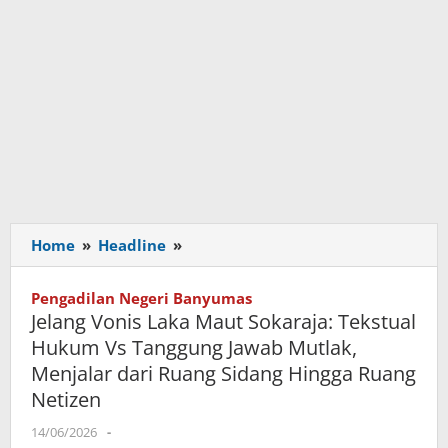
Home
»
Headline
»
Jelang
Vonis
Laka
Pengadilan Negeri Banyumas
Maut
Jelang Vonis Laka Maut Sokaraja: Tekstual
Sokaraja:
Hukum Vs Tanggung Jawab Mutlak,
Tekstual
Menjalar dari Ruang Sidang Hingga Ruang
Hukum
Netizen
Vs
Tanggung
14/06/2026
oleh
-
Jawab