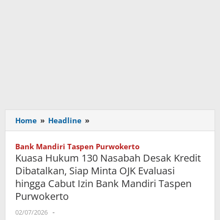
Home
»
Headline
»
Kuasa
Hukum
130
Bank Mandiri Taspen Purwokerto
Nasabah
Kuasa Hukum 130 Nasabah Desak Kredit
Desak
Dibatalkan, Siap Minta OJK Evaluasi
Kredit
hingga Cabut Izin Bank Mandiri Taspen
Dibatalkan,
Purwokerto
Siap
Minta
02/07/2026
oleh
-
OJK