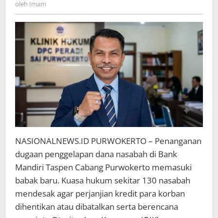
Imam
oleh
Imam
Evaluasi
hingga
Cabut
Izin
Bank
Mandiri
Taspen
Purwokerto
NASIONALNEWS.ID PURWOKERTO – Penanganan
dugaan penggelapan dana nasabah di Bank
Mandiri Taspen Cabang Purwokerto memasuki
babak baru. Kuasa hukum sekitar 130 nasabah
mendesak agar perjanjian kredit para korban
dihentikan atau dibatalkan serta berencana