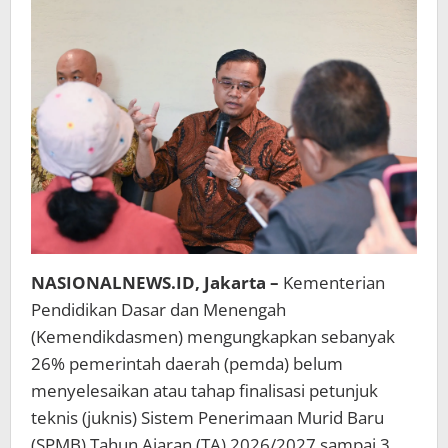
Semua
Pihak
Bersinergi
NASIONALNEWS.ID, Jakarta –
Kementerian
Pendidikan Dasar dan Menengah
(Kemendikdasmen) mengungkapkan sebanyak
26% pemerintah daerah (pemda) belum
menyelesaikan atau tahap finalisasi petunjuk
teknis (juknis) Sistem Penerimaan Murid Baru
(SPMB) Tahun Ajaran (TA) 2026/2027 sampai 3