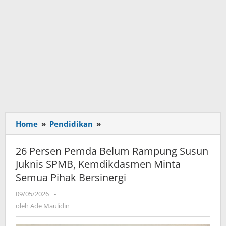
Home
»
Pendidikan
»
26
Persen
Pemda
26 Persen Pemda Belum Rampung Susun
Belum
Juknis SPMB, Kemdikdasmen Minta
Rampung
Semua Pihak Bersinergi
Susun
Juknis
09/05/2026
oleh
-
SPMB,
Ade
oleh
Ade Maulidin
Kemdikdasmen
Maulidin
Minta