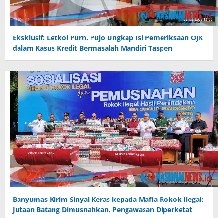
Eksklusif: Letkol Purn. Pujo Ungkap Isi Pemeriksaan OJK
dalam Kasus Kredit Bermasalah Mandiri Taspen
Banyumas Kirim Sinyal Keras kepada Mafia Rokok Ilegal:
Jutaan Batang Dimusnahkan, Pengawasan Diperketat