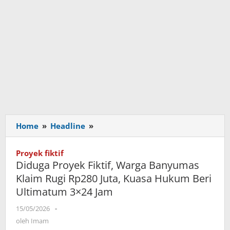
Home
»
Headline
»
Diduga
Proyek
Fiktif,
Proyek fiktif
Warga
Diduga Proyek Fiktif, Warga Banyumas
Banyumas
Klaim Rugi Rp280 Juta, Kuasa Hukum Beri
Klaim
Ultimatum 3×24 Jam
Rugi
Rp280
15/05/2026
oleh
-
Juta,
Imam
oleh
Imam
Kuasa